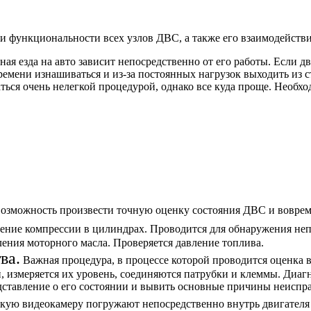
 и функциональности всех узлов ДВС, а также его взаимодейств
я езда на авто зависит непосредственно от его работы. Если дви
емени изнашиваться и из-за постоянных нагрузок выходить из ст
аться очень нелегкой процедурой, однако все куда проще. Необ
 возможность произвести точную оценку состояния ДВС и вовре
ение компрессии в цилиндрах. Проводится для обнаружения непо
ления моторного масла. Проверяется давление топлива.
ва.
Важная процедура, в процессе которой проводится оценка 
, измеряется их уровень, соединяются патрубки и клеммы. Диаг
дставление о его состоянии и вывить основные причины неиспр
кую видеокамеру погружают непосредственно внутрь двигателя 