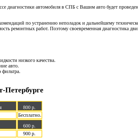
се диагностики автомобиля в СПБ с Вашим авто будет проведен
екомендаций по устранению неполадок и дальнейшему техническ
ость ремонтных работ. Поэтому своевременная диагностика двиг
идкости низкого качества.
ние авто.
 фильтра.
т-Петербурге
я
800
р.
Бесплатно.
600
р.
900 р.